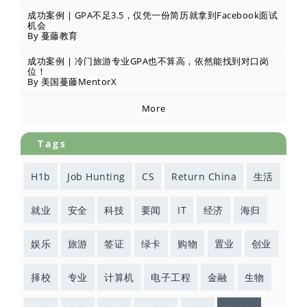
成功案例 | GPA不足3.5，仅凭一份简历就拿到Facebook面试
机会
By 蔓藤教育
成功案例 | 冷门旅游专业GPA也不算高，依然能找到对口岗
位！
By 美国蔓藤MentorX
More
Tags
H1b
Job Hunting
CS
Return China
生活
就业
安全
科技
要闻
IT
经济
海归
娱乐
旅游
签证
绿卡
购物
置业
创业
择校
专业
计算机
电子工程
金融
生物