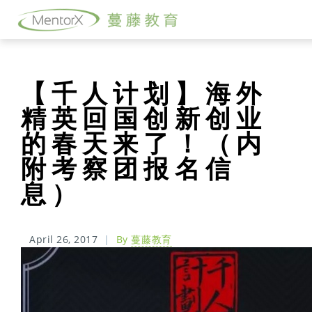
【千人计划】海外
精英回国创新创业
的春天来了！（内
附考察团报名信
息）
April 26, 2017
|
By
蔓藤教育