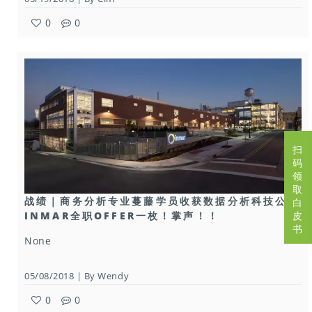
0
0
扫
码
领
取
战绩｜商务分析专业蔓藤学员收获数据分析科技公司
白
皮
INMAR全职OFFER一枚！掌声！！
书
None
05/08/2018 | By Wendy
0
0