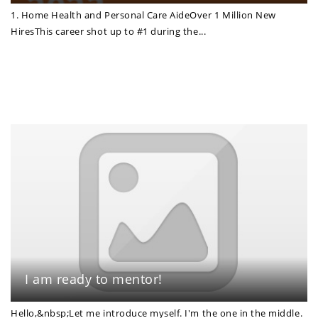
1. Home Health and Personal Care AideOver 1 Million New
HiresThis career shot up to #1 during the...
I am ready to mentor!
Hello,&nbsp;Let me introduce myself. I'm the one in the middle.