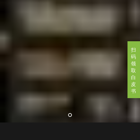
扫
码
领
取
白
皮
书