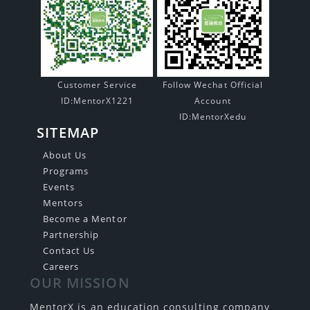
Customer Service
Follow Wechat Official
ID:MentorX1221
Account
ID:MentorXedu
SITEMAP
About Us
Programs
Events
Mentors
Become a Mentor
Partnership
Contact Us
Careers
OUR MISSION
MentorX is an education consulting company