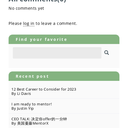
No comments yet
Please
log in
to leave a comment.
Find your favorite
Recent post
12 Best Career to Consider for 2023
By Li Davis
I am ready to mentor!
By Justin Yip
CEO TALK: 决定你offer的一分钟
By 美国蔓藤MentorX