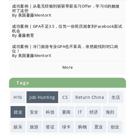
成功案例 | 从毫无经验到斩获带薪实习Offer，学习IE的她做
对了这些
By 美国蔓藤MentorX
成功案例 | GPA不足3.5，仅凭一份简历就拿到Facebook面试
机会
By 蔓藤教育
成功案例 | 冷门旅游专业GPA也不算高，依然能找到对口岗
位！
By 美国蔓藤MentorX
More
Tags
H1b
Job Hunting
CS
Return China
生活
就业
安全
科技
要闻
IT
经济
海归
娱乐
旅游
签证
绿卡
购物
置业
创业